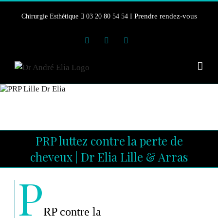
Skip
Prendre rendez-vous
Chirurgie Esthétique
03 20 80 54 54 I
to
content
Instagram
Facebook
YouTube
PRP luttez contre la perte de
cheveux | Dr Elia Lille & Arras
P
RP contre la