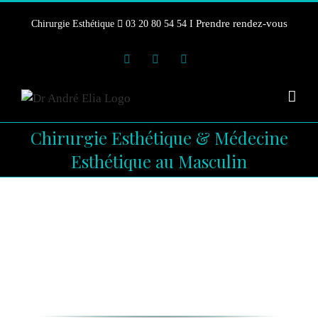
Skip
Prendre rendez-vous
Chirurgie Esthétique
03 20 80 54 54 I
to
content
Instagram
Facebook
YouTube
Chirurgie Esthétique & Médecine
Esthétique au Masculin