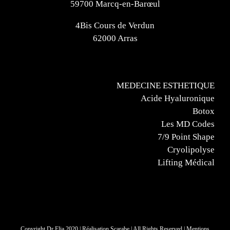
59700 Marcq-en-Barœul
4Bis Cours de Verdun
62000 Arras
MEDECINE ESTHETIQUE
Acide Hyaluronique
Botox
Les MD Codes
7/9 Point Shape
Cryolipolyse
Lifting Médical
Copyright Dr Elia 2020 | Réalisation
Scarabe
| All Rights Reserved |
Mentions