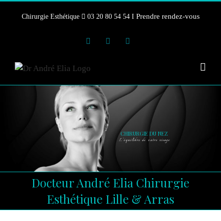
Skip
Prendre rendez-vous
Chirurgie Esthétique
03 20 80 54 54 I
to
content
Instagram
Facebook
YouTube
CHIRURGIE DU NEZ
L’équilibre de votre visage
Docteur André Elia Chirurgie
Esthétique Lille & Arras