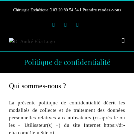
Skip
Prendre rendez-vous
Chirurgie Esthétique
03 20 80 54 54 I
to
content
Instagram
Facebook
YouTube
Politique de confidentialité
Qui sommes-nous ?
La présente politique de confidentialité décrit les
modalités de collecte et de traitement des données
personnelles relatives aux utilisateurs (ci-après le ou
les « Utilisateur(s) ») du site Internet https://dr-
elia.com/ (le « Site »)